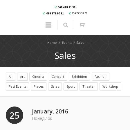
Home
/
Events
/
Sales
Sales
All
Art
Cinema
Concert
Exhibition
Fashion
Past Events
Places
Sales
Sport
Theater
Workshop
January, 2016
25
Понеділок