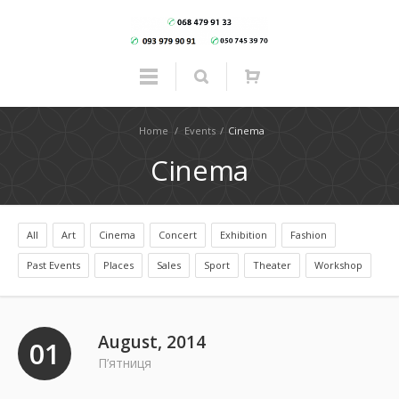
Home
/
Events
/
Cinema
Cinema
All
Art
Cinema
Concert
Exhibition
Fashion
Past Events
Places
Sales
Sport
Theater
Workshop
August, 2014
01
П’ятниця