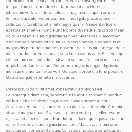
Lorem ipsum dolor sit amet, consectetur adipiscing elit. Pellen
tesque diam sem, hendrerit ut faucibus sit amet lorem in,
bibendum vel lacus. Nunc molestie magna sed sapien ornare
tempus. Curabitur venenatis ipsum nec ligula placerat ipsum
sollicitudin. Curabitur sit amet magna quam. Praesent in libero
egestas sit amet vel nunc. Nunc lobortis dui neque, quis accumsan
dolor. Aenean aliquet dignissim semper. Maecenas ullamcorper
est vitae sem ornare interdum. Cum sociis natoque penatibus et
magnis dis parturient montes, nascetur ridiculus mus. Integer dolor
diam, tincidunt ac euismod ac, sollicitudin varius ante. Pellentesque
elementum commodo dolor sit amet semper. Nullam id massa a
turpis bibendum tincidunt. Donec non augue id augue dignissim
molestie elementum vitae velit. Quisque laoreet eleifend posuere.
Mauris congue venenatis nisl ut varius.
Lorem ipsum dolor sit amet, consectetur adipiscing elit.
Pellentesque diam sem, hendrerit ut faucibus sit amet, bibendum
vel lacus. Nunc molestie magna sed sapien ornare tempus.
Curabitur venenatis ipsum nec ligula placerat sollicitudin. Curabitur
sit amet magna quam. Praesent in libero vel turpis pellentesque
egestas sit amet vel nunc. Nunc lobortis dui neque, quis accumsan
dolor. Aenean aliquet dignissim semper. Maecenas ullamcorper
est vitae sem ornare interdum. Cum sociis natoque penatibus et