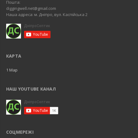
Пошта:
diggingwell.net@gmail.com
Наша адреса: м. Дніпро, вул. Каспійська 2
КАРТА
1 Map
НАШ YOUTUBE КАНАЛ
СОЦМЕРЕЖІ