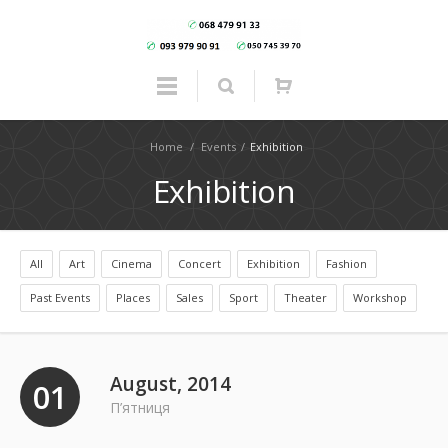
Home
/
Events
/
Exhibition
Exhibition
All
Art
Cinema
Concert
Exhibition
Fashion
Past Events
Places
Sales
Sport
Theater
Workshop
August, 2014
01
П’ятниця