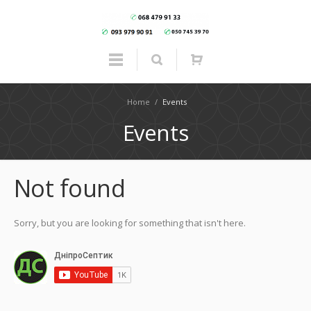
Home
/
Events
Events
Not found
Sorry, but you are looking for something that isn't here.