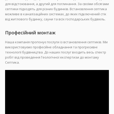
для відстоювання, а другий для поглинання. За своїми обсягами
септики підходять для різних будинків. Встановлення септика
можливе в каналізаційних системах, до яких підключений стік
від житлового будинку, сауни та всіх господарських будівель.
Професійний монтаж
Наша компанія пропонує послуги із встановлення септиків. Ми
використовуємо професійне обладнання та прогресивні
технології будівництва. До наших послуг входить весь спектр
робіт від проведення Геологічної експертизи до монтажу
Септика.