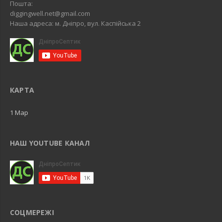
Пошта:
diggingwell.net@gmail.com
Наша адреса: м. Дніпро, вул. Каспійська 2
КАРТА
1 Map
НАШ YOUTUBE КАНАЛ
СОЦМЕРЕЖІ