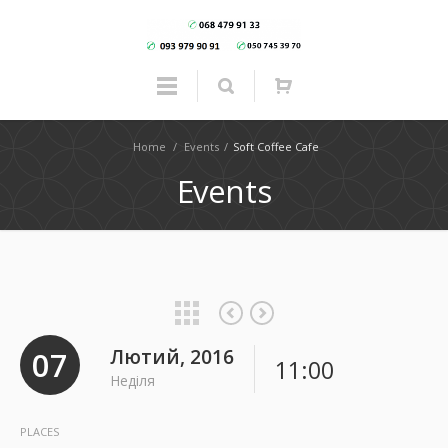
Home
/
Events
/
Soft Coffee Cafe
Events
07
Лютий, 2016
11:00
Неділя
PLACES