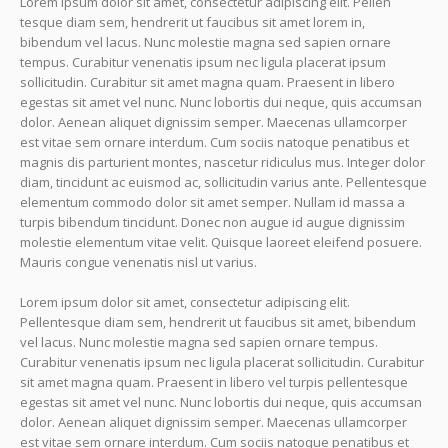
Lorem ipsum dolor sit amet, consectetur adipiscing elit. Pellen
tesque diam sem, hendrerit ut faucibus sit amet lorem in,
bibendum vel lacus. Nunc molestie magna sed sapien ornare
tempus. Curabitur venenatis ipsum nec ligula placerat ipsum
sollicitudin. Curabitur sit amet magna quam. Praesent in libero
egestas sit amet vel nunc. Nunc lobortis dui neque, quis accumsan
dolor. Aenean aliquet dignissim semper. Maecenas ullamcorper
est vitae sem ornare interdum. Cum sociis natoque penatibus et
magnis dis parturient montes, nascetur ridiculus mus. Integer dolor
diam, tincidunt ac euismod ac, sollicitudin varius ante. Pellentesque
elementum commodo dolor sit amet semper. Nullam id massa a
turpis bibendum tincidunt. Donec non augue id augue dignissim
molestie elementum vitae velit. Quisque laoreet eleifend posuere.
Mauris congue venenatis nisl ut varius.
Lorem ipsum dolor sit amet, consectetur adipiscing elit.
Pellentesque diam sem, hendrerit ut faucibus sit amet, bibendum
vel lacus. Nunc molestie magna sed sapien ornare tempus.
Curabitur venenatis ipsum nec ligula placerat sollicitudin. Curabitur
sit amet magna quam. Praesent in libero vel turpis pellentesque
egestas sit amet vel nunc. Nunc lobortis dui neque, quis accumsan
dolor. Aenean aliquet dignissim semper. Maecenas ullamcorper
est vitae sem ornare interdum. Cum sociis natoque penatibus et