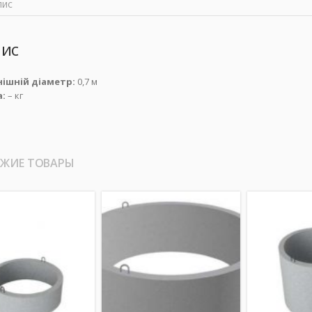
пис
ис
ішній діаметр:
0,7 м
а:
– кг
ЖИЕ ТОВАРЫ