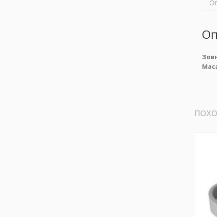
О
Оп
Зовн
Мас
ПОХО