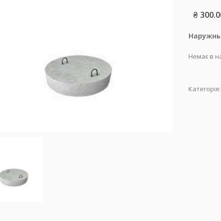
₴
300.0
Наружны
Немає в н
Категорія