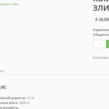
ЗЛИ
₴
26,00
Наружны
Общая ма
Категорія
пис
ис
ішній діаметр:
2,2 м
льна маса:
5800 кг
ну входить: