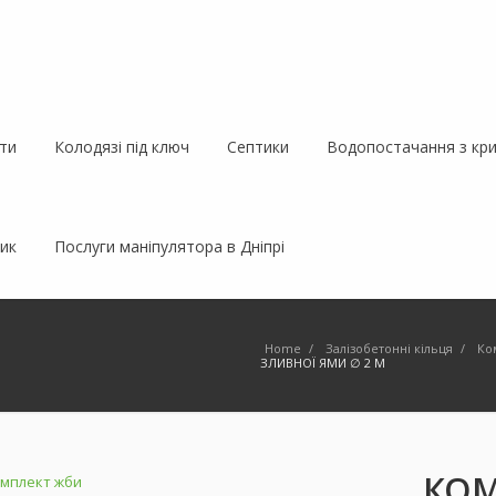
ти
Колодязі під ключ
Септики
Водопостачання з кри
ик
Послуги маніпулятора в Дніпрі
Home
/
Залізобетонні кільця
/
Ко
ЗЛИВНОЇ ЯМИ ∅ 2 М
КОМ