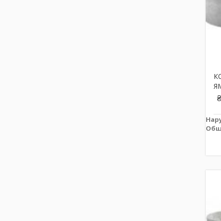
К
Я
Нар
Общ