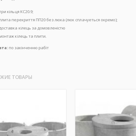
три кільця КС20.9;
плита перекриття ПП20 без люка (люк сплачуеться окремо);
доставка кілець за домовленістю
монтаж кілець та плити.
ата:
по закінченню рабіт
ЖИЕ ТОВАРЫ