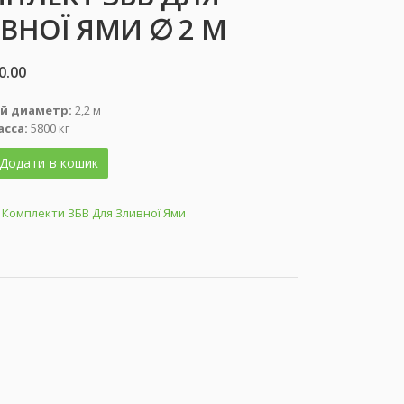
ВНОЇ ЯМИ ∅ 2 М
0.00
й диаметр:
2,2 м
сса:
5800 кг
Додати в кошик
:
Комплекти ЗБВ Для Зливної Ями