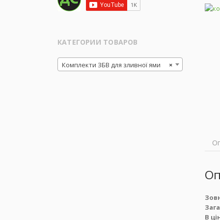
КАТЕГОРИИ ТОВАРОВ
Комплекти ЗБВ для зливної ями
×
О
Оп
Зовн
Зага
В ці