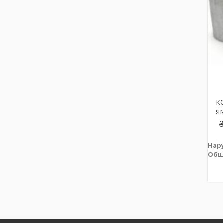
К
Я
Нар
Общ