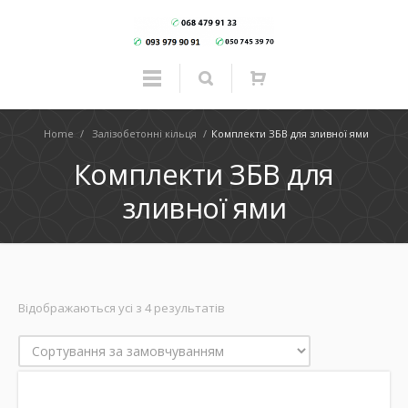
Home
/
Залізобетонні кільця
/
Комплекти ЗБВ для зливної ями
Комплекти ЗБВ для
зливної ями
Відображаються усі з 4 результатів