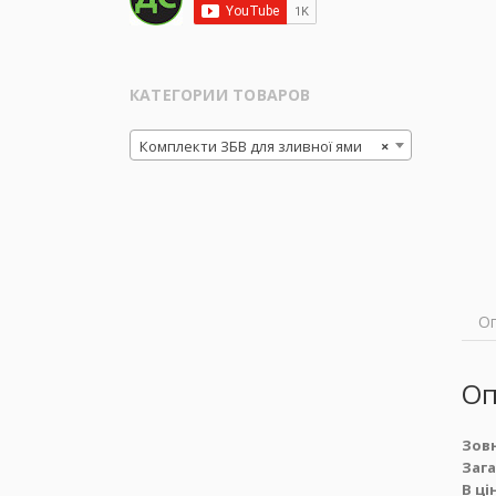
КАТЕГОРИИ ТОВАРОВ
Комплекти ЗБВ для зливної ями
×
О
Оп
Зовн
Зага
В ці