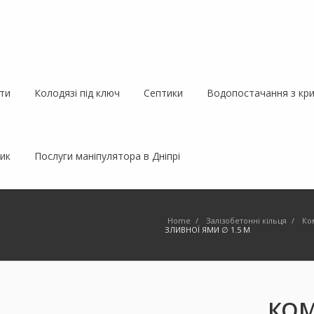
ти
Колодязі під ключ
Септики
Водопостачання з кри
ик
Послуги маніпулятора в Дніпрі
Home
/
Залізобетонні кільця
/
Ко
ЗЛИВНОЇ ЯМИ ∅ 1.5 М
КОМ