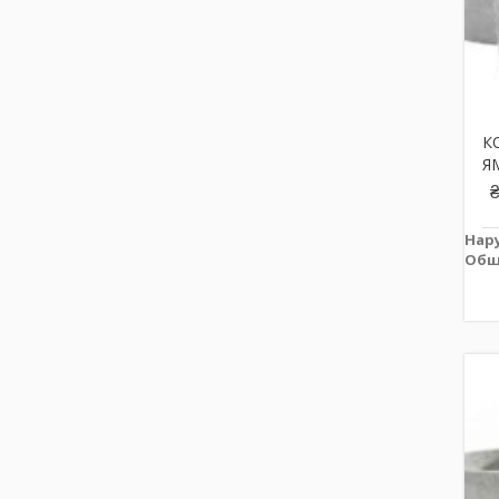
К
Я
Нар
Общ