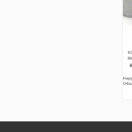
К
Я
Нар
Общ