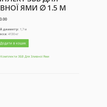
ВНОЇ ЯМИ ∅ 1.5 М
0.00
й диаметр:
1,7 м
сса:
4130 кг
Додати в кошик
:
Комплекти ЗБВ Для Зливної Ями