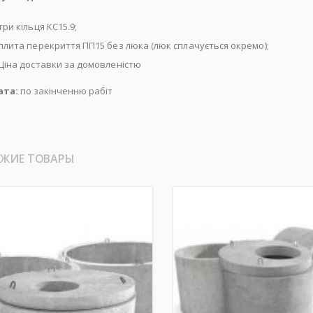
три кільця КС15.9;
плита перекриття ПП15 без люка (люк сплачується окремо);
Ціна доставки за домовленістю
ата:
по закінченню рабіт
ЖИЕ ТОВАРЫ