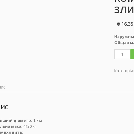
ЗЛИ
₴
16,35
Наружны
Общая ма
Категорія
пис
ис
ішній діаметр:
1,7 м
льна маса:
4130 кг
ну входить: