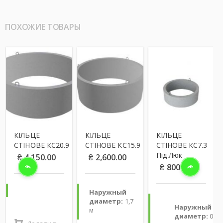
ПОХОЖИЕ ТОВАРЫ
КІЛЬЦЕ
КІЛЬЦЕ
КІЛЬЦЕ
КІ
СТІНОВЕ КС20.9
СТІНОВЕ КС15.9
СТІНОВЕ КС7.3
СТ
Під Люк
ПІ
₴
4,150.00
₴
2,600.00
₴
800.00
₴
Нару
Наружный
диам
диаметр:
1,7
Масса
Наружный
м
диаметр:
0,7