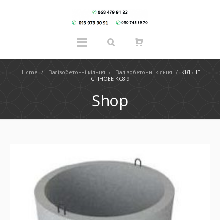
Home
/
Залізобетонні кільця
/
Залізобетонні кільця
/
КІЛЬЦЕ
СТІНОВЕ КС8.9
Shop