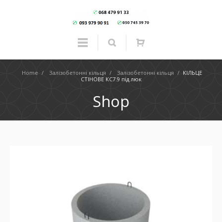
Home
/
Залізобетонні кільця
/
Залізобетонні кільця
/
КІЛЬЦЕ
СТІНОВЕ КС7.9 під люк
Shop