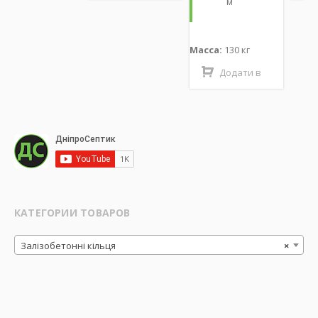
м
кошик
кошик
Масса:
130 кг
Додати в
кошик
КАТЕГОРИИ ТОВАРОВ
Залізобетонні кільця
×