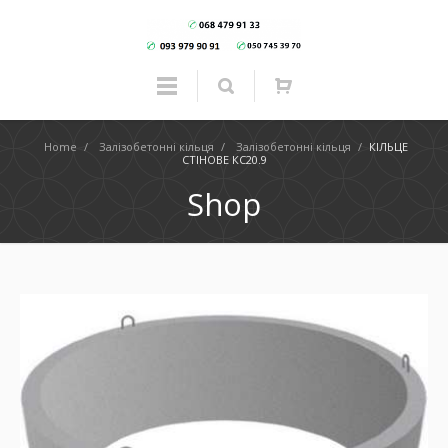
Home
/
Залізобетонні кільця
/
Залізобетонні кільця
/
КІЛЬЦЕ
СТІНОВЕ КС20.9
Shop