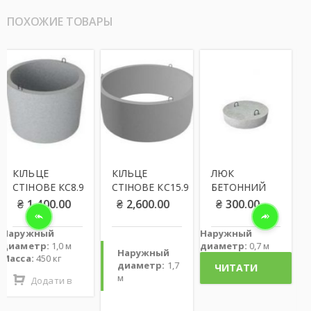
ПОХОЖИЕ ТОВАРЫ
ЛЬЦЕ
КІЛЬЦЕ
ЛЮК
КІЛЬЦ
ІНОВЕ КС8.9
СТІНОВЕ КС15.9
БЕТОННИЙ
СТІНО
Під Л
1,400.00
₴
2,600.00
₴
300.00
₴
80
жный
Наружный
етр:
1,0 м
диаметр:
0,7 м
Наружный
:
450 кг
диаметр:
1,7
ЧИТАТИ
м
Додати в
ДАЛІ