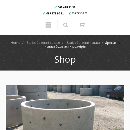
Home
/
Залізобетонні кільця
/
Залізобетонні кільця
/
Дренажні
кільця будь яких розмірів
Shop