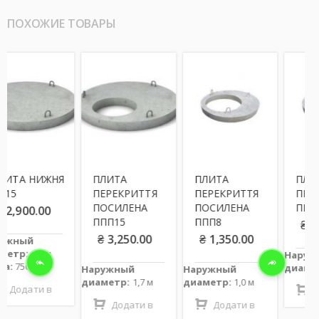
ПОХОЖИЕ ТОВАРЫ
ЖНЯ
ПЛИТА
ПЛИТА
ПЛИТА
ПЕРЕКРИТТЯ
ПЕРЕКРИТТЯ
ПЕРЕКРИТТЯ
ПОСИЛЕНА
ПОСИЛЕНА
ПП8
00
ППП15
ППП8
₴
1,150.00
₴
3,250.00
₴
1,350.00
 м
Наружный
диаметр:
1,0 м
Наружный
Наружный
диаметр:
1,7 м
диаметр:
1,0 м
 в
Додати в
Додати в
Додати в