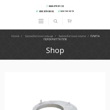
Home
/
Залізобетонні кільця
/
Залізобетонні плити
/
ПЛИТА
ПЕРЕКРИТТЯ ПП8
Shop