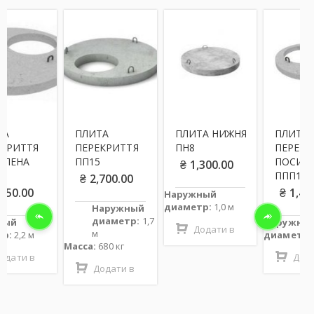
ПЛИТА
ПЛИТА НИЖНЯ
ПЛИТА
Я
ПЕРЕКРИТТЯ
ПН8
ПЕРЕКРИТТЯ
ПП15
ПОСИЛЕНА
₴
1,300.00
ППП10
₴
2,700.00
₴
1,450.00
Наружный
диаметр:
1,0 м
Наружный
диаметр:
1,7
Наружный
Додати в
м
диаметр:
1,2 м
Масса:
680 кг
Додати в
кошик
Додати в
кошик
кошик