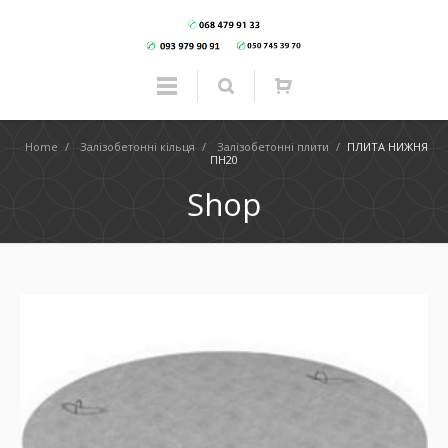
Home
/
Залізобетонні кільця
/
Залізобетонні плити
/
ПЛИТА НИЖНЯ
ПН20
Shop